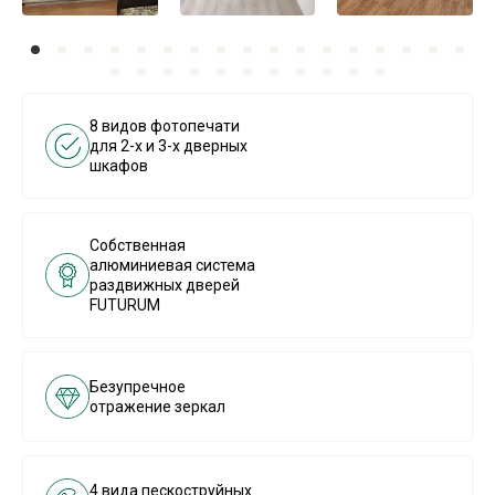
8 видов фотопечати
для 2-х и 3-х дверных
шкафов
Собственная
алюминиевая система
раздвижных дверей
FUTURUM
Безупречное
отражение зеркал
4 вида пескоструйных