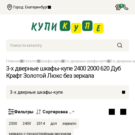
Сравнение
+7
0
Город: Екатеринбург
(343)
29-
000-
30
Поиск по каталогу
Найти
Главная
Каталог
Шкафы купе
3-х дверные шкафы-купе
3-х дверные 
3-х дверные шкафы-купе 2400 2000 620 Дуб
Крафт Золотой Люкс без зеркала
3-х дверные шкафы-купе
Фильтры
Сортировка по умолчанию
2300
2400
2014
дсп
зеркало
зеркало с пескоструйным рисунком